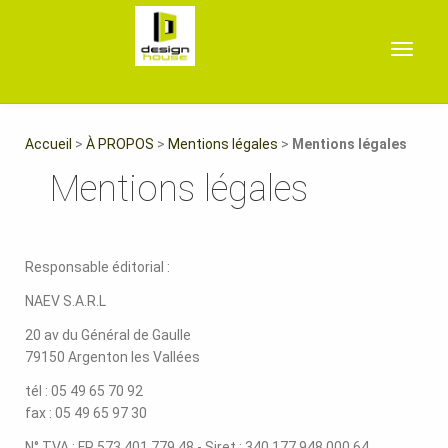
Toggle
navigat
Accueil
>
À PROPOS
>
Mentions légales
>
Mentions légales
Mentions légales
Responsable éditorial :
NAEV S.A.R.L
20 av du Général de Gaulle
79150 Argenton les Vallées
tél : 05 49 65 70 92
fax : 05 49 65 97 30
N° TVA : FR 573 401 779 48 - Siret : 340 177 948 000 64