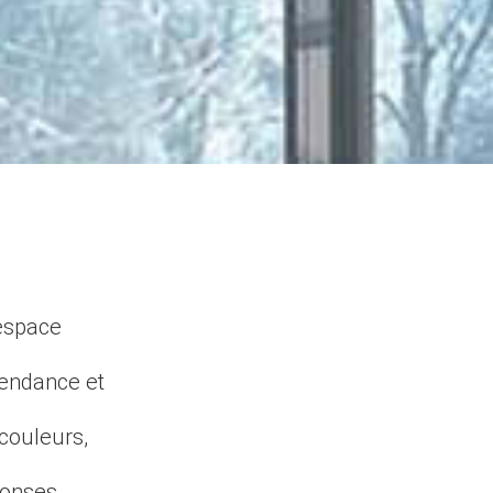
 espace
tendance et
 couleurs,
ponses