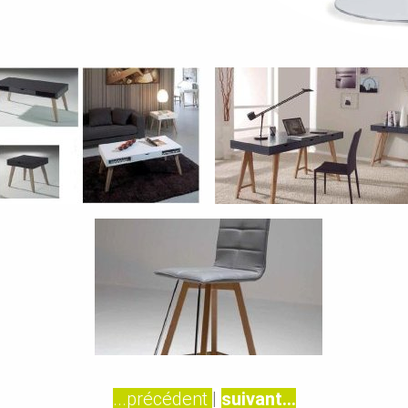
...précédent
|
suivant...