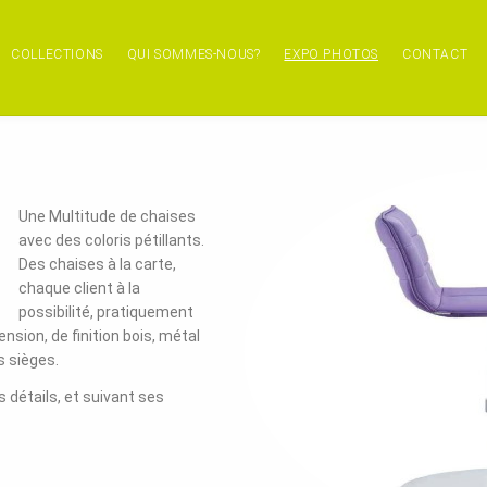
COLLECTIONS
QUI SOMMES-NOUS?
EXPO PHOTOS
CONTACT
Une Multitude de chaises
avec des coloris pétillants.
Des chaises à la carte,
chaque client à la
possibilité, pratiquement
nsion, de finition bois, métal
s sièges.
s détails, et suivant ses