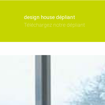
design house dépliant
Téléchargez notre dépliant