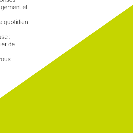
agement et
re quotidien
se :
ier de
vous