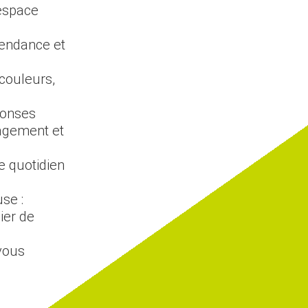
 espace
tendance et
 couleurs,
ponses
agement et
re quotidien
se :
ier de
vous