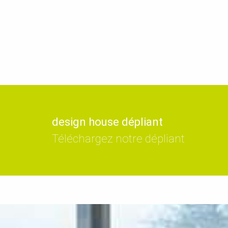
design house dépliant
Téléchargez notre dépliant